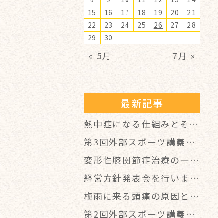
15
16
17
18
19
20
21
22
23
24
25
26
27
28
29
30
« 5月
7月 »
最新記事
熱中症になる仕組みとその予防について
第3回外部スポーツ講義を開催しました！
変形性膝関節症治療の一例の話
経営方針発表会を行いました！
梅雨に来る頭痛の原因と対策
第2回外部スポーツ講義を開催しました！