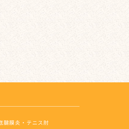
底腱膜炎・テニス肘