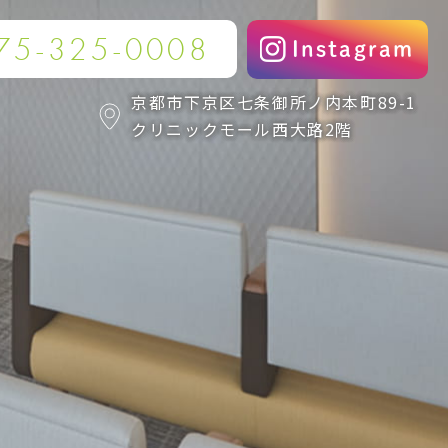
75-325-0008
Instagram
京都市下京区七条御所ノ内本町89-1
クリニックモール西大路2階