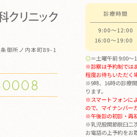
診療時間
9:00～12:00
16:00～19:00
条御所ノ内本町89-1
◎
＝土曜午前 9:00～12
※診察は予約制では
程度お待ちいただく
-0008
※9時、16時の診療
ります。
※スマートフォンに
ので、マイナンバー
※
午後診の初診・再初診
※乳児股関節脱臼二
お電話の上予約をお