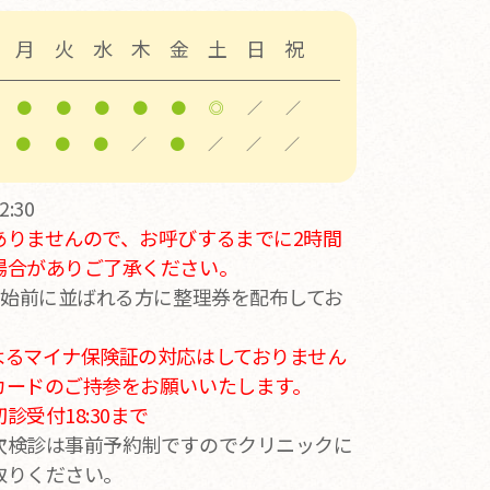
月
火
水
木
金
土
日
祝
●
●
●
●
●
◎
／
／
●
●
●
／
●
／
／
／
:30
ありませんので、お呼びするまでに2時間
場合がありご了承ください。
開始前に並ばれる方に整理券を配布してお
よるマイナ保険証の対応はしておりません
カードのご持参をお願いいたします。
受付18:30まで
次検診は事前予約制ですのでクリニックに
取りください。