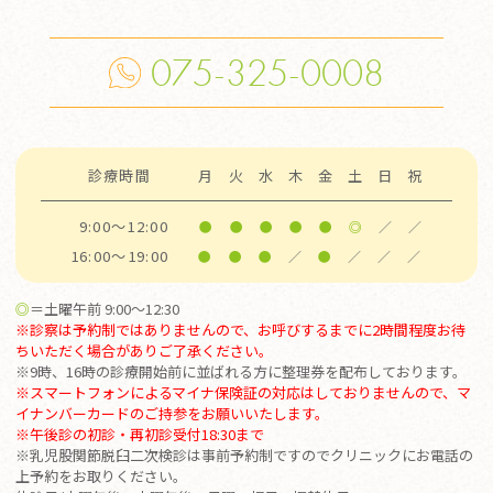
075-325-0008
診療時間
月
火
水
木
金
土
日
祝
9:00～12:00
●
●
●
●
●
◎
／
／
16:00～19:00
●
●
●
／
●
／
／
／
◎
＝土曜午前 9:00～12:30
※診察は予約制ではありませんので、お呼びするまでに2時間程度お待
ちいただく場合がありご了承ください。
※9時、16時の診療開始前に並ばれる方に整理券を配布しております。
※スマートフォンによるマイナ保険証の対応はしておりませんので、マ
イナンバーカードのご持参をお願いいたします。
※
午後診の初診・再初診受付18:30まで
※乳児股関節脱臼二次検診は事前予約制ですのでクリニックにお電話の
上予約をお取りください。