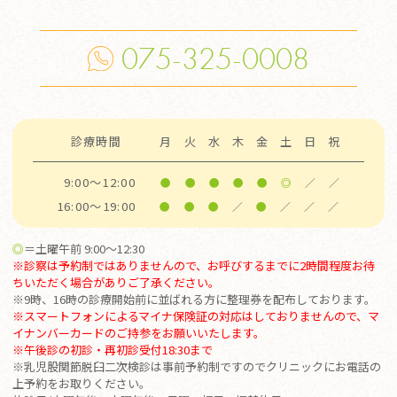
075-325-0008
診療時間
月
火
水
木
金
土
日
祝
9:00～12:00
●
●
●
●
●
◎
／
／
16:00～19:00
●
●
●
／
●
／
／
／
◎
＝土曜午前 9:00～12:30
※診察は予約制ではありませんので、お呼びするまでに2時間程度お待
ちいただく場合がありご了承ください。
※9時、16時の診療開始前に並ばれる方に整理券を配布しております。
※スマートフォンによるマイナ保険証の対応はしておりませんので、マ
イナンバーカードのご持参をお願いいたします。
※
午後診の初診・再初診受付18:30まで
※乳児股関節脱臼二次検診は事前予約制ですのでクリニックにお電話の
上予約をお取りください。