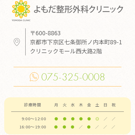
〒600-8863
京都市下京区七条御所ノ内本町89-1
クリニックモール西大路2階
075-325-0008
診療時間
月
火
水
木
金
土
日
祝
9:00～12:00
●
●
●
●
●
◎
／
／
16:00～19:00
●
●
●
／
●
／
／
／