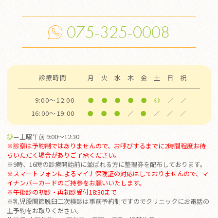
075-325-0008
診療時間
月
火
水
木
金
土
日
祝
9:00～12:00
●
●
●
●
●
◎
／
／
16:00～19:00
●
●
●
／
●
／
／
／
◎
＝土曜午前 9:00～12:30
※診察は予約制ではありませんので、お呼びするまでに2時間程度お待
ちいただく場合がありご了承ください。
※9時、16時の診療開始前に並ばれる方に整理券を配布しております。
※スマートフォンによるマイナ保険証の対応はしておりませんので、マ
イナンバーカードのご持参をお願いいたします。
※
午後診の初診・再初診受付18:30まで
※乳児股関節脱臼二次検診は事前予約制ですのでクリニックにお電話の
上予約をお取りください。