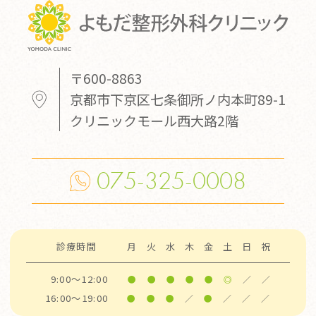
〒600-8863
京都市下京区七条御所ノ内本町89-1
クリニックモール西大路2階
075-325-0008
診療時間
月
火
水
木
金
土
日
祝
9:00～12:00
●
●
●
●
●
◎
／
／
16:00～19:00
●
●
●
／
●
／
／
／