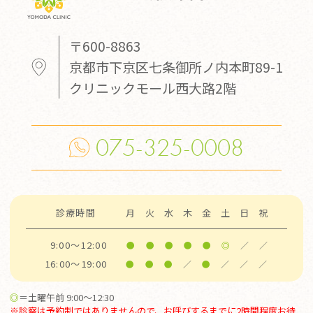
〒600-8863
京都市下京区七条御所ノ内本町89-1
クリニックモール西大路2階
075-325-0008
診療時間
月
火
水
木
金
土
日
祝
9:00～12:00
●
●
●
●
●
◎
／
／
16:00～19:00
●
●
●
／
●
／
／
／
◎
＝土曜午前 9:00～12:30
※診察は予約制ではありませんので、お呼びするまでに2時間程度お待