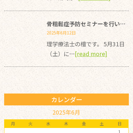
骨粗鬆症予防セミナーを行いました！
2025年6月12日
理学療法士の檀です。 5月31日
（土）に…
[read more]
カレンダー
2025年6月
月
火
水
木
金
土
日
1