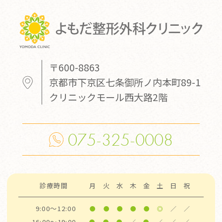
〒600-8863
京都市下京区七条御所ノ内本町89-1
クリニックモール西大路2階
075-325-0008
診療時間
月
火
水
木
金
土
日
祝
9:00～12:00
●
●
●
●
●
◎
／
／
16:00～19:00
●
●
●
／
●
／
／
／