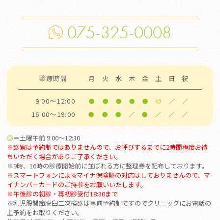
075-325-0008
診療時間
月
火
水
木
金
土
日
祝
9:00～12:00
●
●
●
●
●
◎
／
／
16:00～19:00
●
●
●
／
●
／
／
／
◎
＝土曜午前 9:00～12:30
※診察は予約制ではありませんので、お呼びするまでに2時間程度お待
ちいただく場合がありご了承ください。
※9時、16時の診療開始前に並ばれる方に整理券を配布しております。
※スマートフォンによるマイナ保険証の対応はしておりませんので、マ
イナンバーカードのご持参をお願いいたします。
※
午後診の初診・再初診受付18:30まで
※乳児股関節脱臼二次検診は事前予約制ですのでクリニックにお電話の
上予約をお取りください。