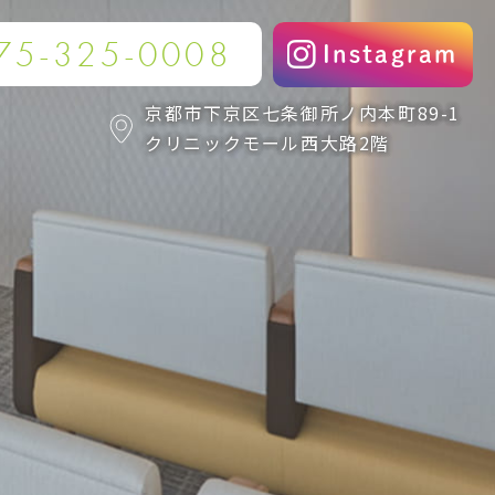
75-325-0008
Instagram
京都市下京区七条御所ノ内本町89-1
クリニックモール西大路2階