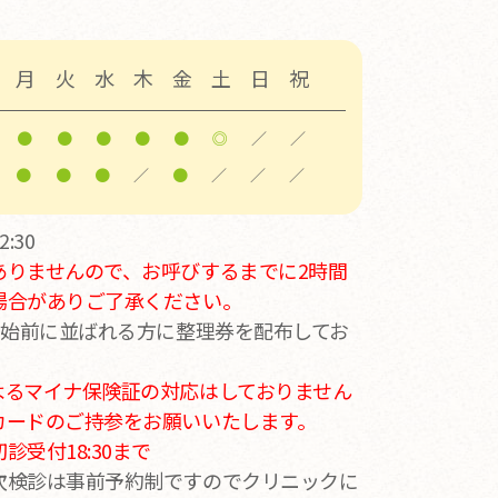
月
火
水
木
金
土
日
祝
●
●
●
●
●
◎
／
／
●
●
●
／
●
／
／
／
:30
ありませんので、お呼びするまでに2時間
場合がありご了承ください。
開始前に並ばれる方に整理券を配布してお
よるマイナ保険証の対応はしておりません
カードのご持参をお願いいたします。
受付18:30まで
次検診は事前予約制ですのでクリニックに