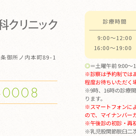
診療時間
9:00～12:00
16:00～19:00
条御所ノ内本町89-1
◎
＝土曜午前 9:00～12
※診察は予約制では
程度お待ちいただく
-0008
※9時、16時の診療
ります。
※スマートフォンに
ので、マイナンバー
※
午後診の初診・再初診
※乳児股関節脱臼二