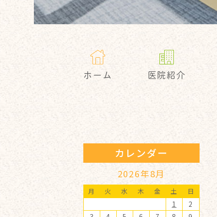
ホーム
医院紹介
カレンダー
2026年8月
月
火
水
木
金
土
日
1
2
3
4
5
6
7
8
9