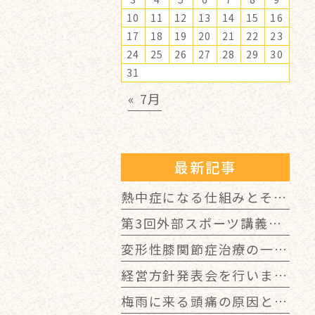
10
11
12
13
14
15
16
17
18
19
20
21
22
23
24
25
26
27
28
29
30
31
« 7月
最新記事
熱中症になる仕組みとその予防について
第3回外部スポーツ講義を開催しました！
変形性膝関節症治療の一例の話
経営方針発表会を行いました！
梅雨に来る頭痛の原因と対策