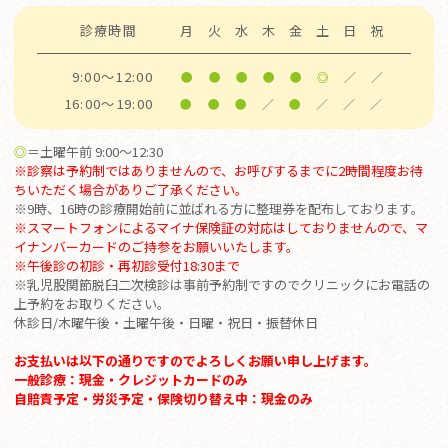
診療時間
月
火
水
木
金
土
日
祝
9:00～12:00
●
●
●
●
●
◎
／
／
16:00～19:00
●
●
●
／
●
／
／
／
◎
＝土曜午前 9:00～12:30
※診察は予約制ではありませんので、お呼びするまでに2時間程度お待
ちいただく場合がありご了承ください。
※9時、16時の診療開始前に並ばれる方に整理券を配布しております。
※スマートフォンによるマイナ保険証の対応はしておりませんので、マ
イナンバーカードのご持参をお願いいたします。
※
午後診の初診・再初診受付18:30まで
※乳児股関節脱臼二次検診は事前予約制ですのでクリニックにお電話の
上予約をお取りください。
休診日/木曜午後・土曜午後・日曜・祝日・振替休日
お支払いは以下の通りですのでよろしくお願い申し上げます。
一般診療：現金・クレジットカードのみ
自賠責予定・労災予定・保険切り替え中：現金のみ