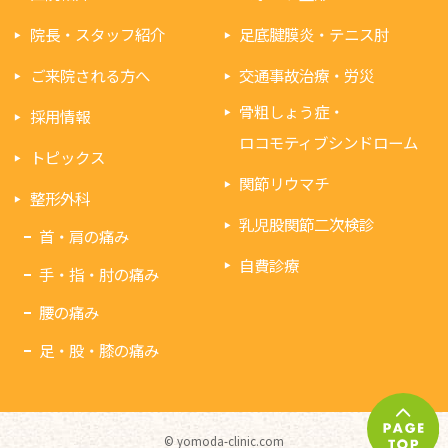
院長・スタッフ紹介
足底腱膜炎・テニス肘
ご来院される方へ
交通事故治療・労災
骨粗しょう症・
採用情報
ロコモティブシンドローム
トピックス
関節リウマチ
整形外科
乳児股関節二次検診
首・肩の痛み
自費診療
手・指・肘の痛み
腰の痛み
足・股・膝の痛み
© yomoda-clinic.com