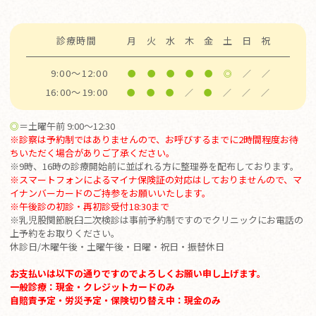
診療時間
月
火
水
木
金
土
日
祝
9:00～12:00
●
●
●
●
●
◎
／
／
16:00～19:00
●
●
●
／
●
／
／
／
◎
＝土曜午前 9:00～12:30
※診察は予約制ではありませんので、お呼びするまでに2時間程度お待
ちいただく場合がありご了承ください。
※9時、16時の診療開始前に並ばれる方に整理券を配布しております。
※スマートフォンによるマイナ保険証の対応はしておりませんので、マ
イナンバーカードのご持参をお願いいたします。
※
午後診の初診・再初診受付18:30まで
※乳児股関節脱臼二次検診は事前予約制ですのでクリニックにお電話の
上予約をお取りください。
休診日/木曜午後・土曜午後・日曜・祝日・振替休日
お支払いは以下の通りですのでよろしくお願い申し上げます。
一般診療：現金・クレジットカードのみ
自賠責予定・労災予定・保険切り替え中：現金のみ